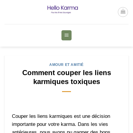
Passer
au
contenu
AMOUR ET AMITIÉ
Comment couper les liens
karmiques toxiques
Couper les liens karmiques est une décision
importante pour votre karma. Dans les vies
antérieures, nous avons pu gagner des bons