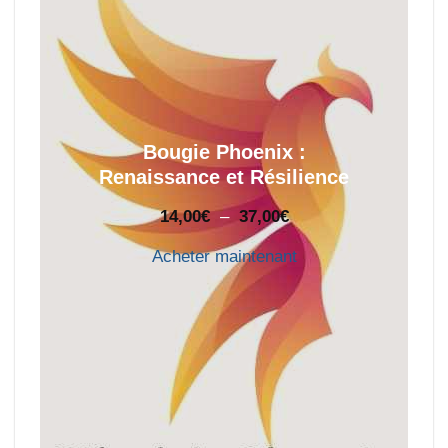
Bougie Phoenix :
Renaissance et Résilience
Plage
14,00
€
–
37,00
€
de
Acheter maintenant
prix :
14,00€
à
37,00€