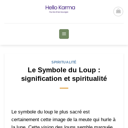
Passer
au
contenu
SPIRITUALITÉ
Le Symbole du Loup :
signification et spiritualité
Le symbole du loup le plus sacré est
certainement cette image de la meute qui hurle à
la lune. Cette vision des loups semble marquée