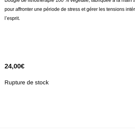
Bougie de lithothérapie 100 % végétale, fabriquée à la main a
pour affronter une période de stress et gérer les tensions inté
l’esprit.
24,00
€
Rupture de stock