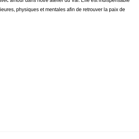
vec amour dans notre atelier du Var. Elle est indispensable
rieures, physiques et mentales afin de retrouver la paix de