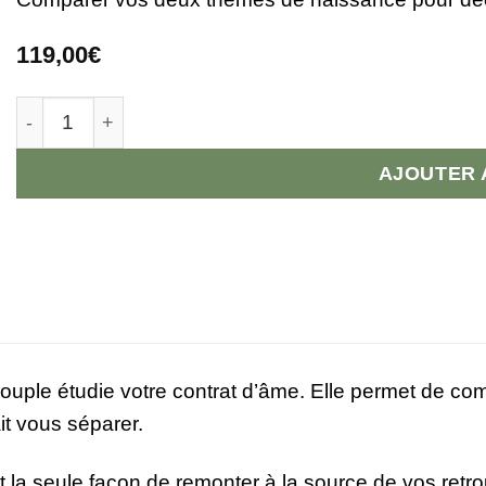
119,00
€
quantité de Analyse karmique Couple
AJOUTER 
uple étudie votre contrat d’âme. Elle permet de comp
it vous séparer.
t la seule façon de remonter à la source de vos retro