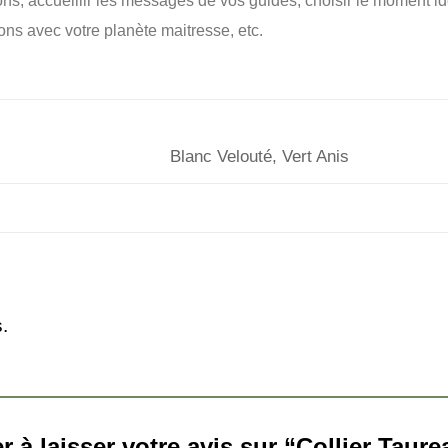
ns, accueillir les messages de vos guides, choisir le moment idé
ons avec votre planète maitresse, etc.
Blanc Velouté, Vert Anis
.
r à laisser votre avis sur “Collier Taur