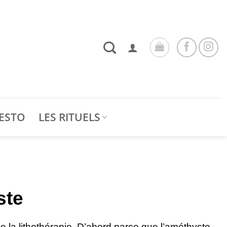
ESTO
LES RITUELS
ste
 la lithothérapie. D’abord parce que l’améthyste