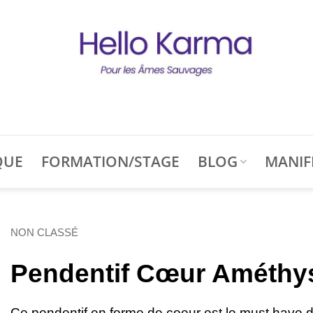
QUE
FORMATION/STAGE
BLOG
MANIF
NON CLASSÉ
Pendentif Cœur Améthy
Ce pendentif en forme de coeur est le must have de