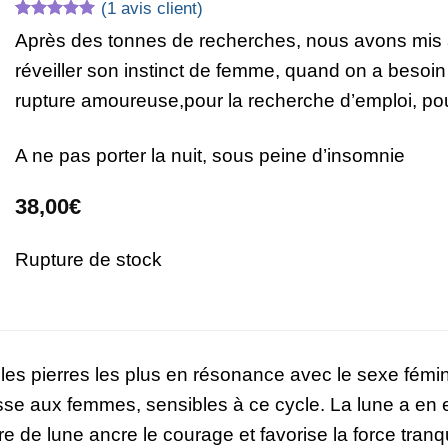
(
1
avis client)
Noté
1
5
sur
Après des tonnes de recherches, nous avons mis au 
5 basé sur
notation
réveiller son instinct de femme, quand on a besoi
client
rupture amoureuse,pour la recherche d’emploi, pou
A ne pas porter la nuit, sous peine d’insomnie
38,00
€
Rupture de stock
les pierres les plus en résonance avec le sexe fémini
sse aux femmes, sensibles à ce cycle. La lune a en e
e de lune ancre le courage et favorise la force tranquil