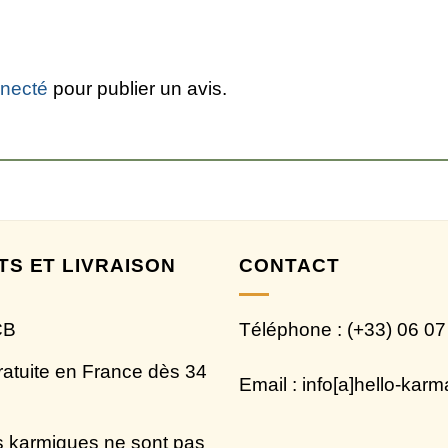
s
necté
pour publier un avis.
TS ET LIVRAISON
CONTACT
CB
Téléphone : (+33) 06 07
ratuite en France dès 34
Email : info[a]hello-kar
 karmiques ne sont pas