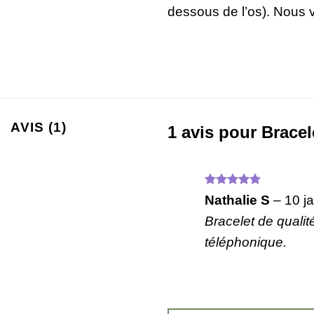
dessous de l’os). Nous 
AVIS (1)
1 avis pour
Bracel
Note
5
sur
Nathalie S
–
10 j
5
Bracelet de quali
téléphonique.