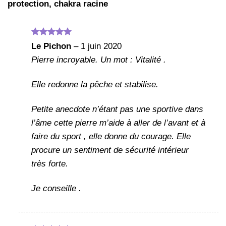
protection, chakra racine
Note
5
sur
Le Pichon
–
1 juin 2020
5
Pierre incroyable. Un mot : Vitalité .
Elle redonne la pêche et stabilise.
Petite anecdote n’étant pas une sportive dans
l’âme cette pierre m’aide à aller de l’avant et à
faire du sport , elle donne du courage. Elle
procure un sentiment de sécurité intérieur
très forte.
Je conseille .