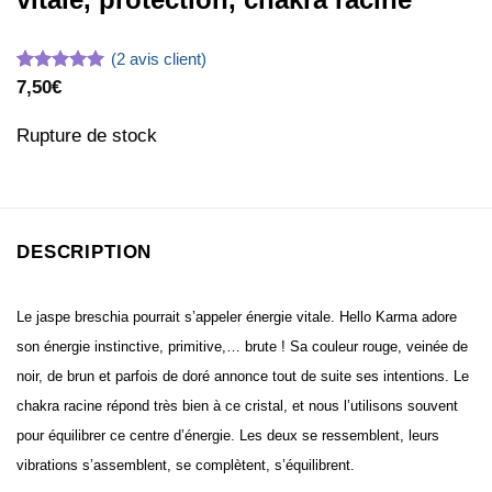
(
2
avis client)
Noté
2
5
sur
7,50
€
5 basé sur
notations
Rupture de stock
client
DESCRIPTION
Le jaspe breschia pourrait s’appeler énergie vitale. Hello Karma adore
son énergie instinctive, primitive,… brute ! Sa couleur rouge, veinée de
noir, de brun et parfois de doré annonce tout de suite ses intentions. Le
chakra racine répond très bien à ce cristal, et nous l’utilisons souvent
pour équilibrer ce centre d’énergie. Les deux se ressemblent, leurs
vibrations s’assemblent, se complètent, s’équilibrent.