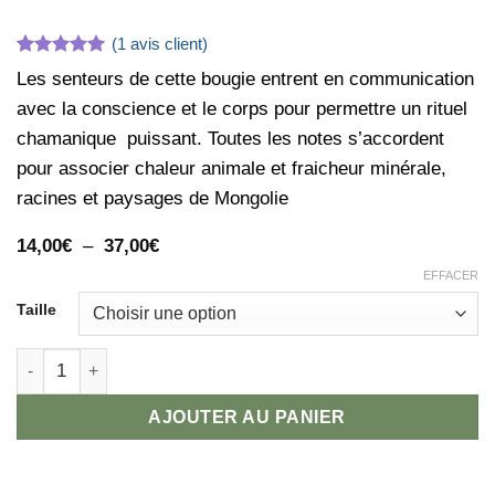
(
1
avis client)
Noté
1
5
sur
Les senteurs de cette bougie entrent en communication
5 basé sur
notation
avec la conscience et le corps pour permettre un rituel
client
chamanique puissant. Toutes les notes s’accordent
pour associer chaleur animale et fraicheur minérale,
racines et paysages de Mongolie
Plage
14,00
€
–
37,00
€
de
EFFACER
prix :
14,00€
Taille
à
37,00€
quantité de Bougie Rituel Chamane
AJOUTER AU PANIER