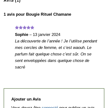
AVIS (1)
1 avis pour
Bougie Rituel Chamane
Note
5
sur
Sophie
–
13 janvier 2024
5
La découverte de l’année ! Je l’utilise pendant
mes cercles de femme, et c’est waouh. Le
parfum fait quelque chose c’est sûr. On se
sent enveloppées dans quelque chose de
sacré
Ajouter un Avis
Vous devez être
connecté
pour publier un avis.