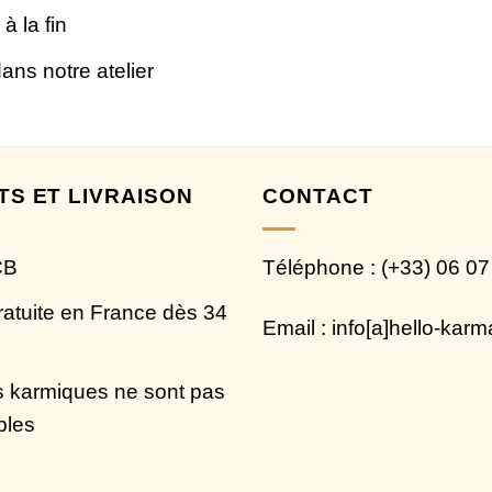
à la fin
ns notre atelier
TS ET LIVRAISON
CONTACT
CB
Téléphone : (+33) 06 07
ratuite en France dès 34
Email : info[a]hello-kar
 karmiques ne sont pas
bles