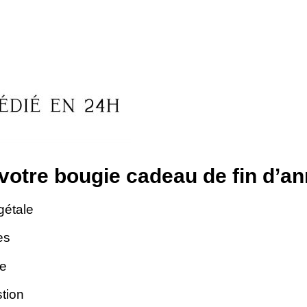
 votre bougie cadeau de fin d’an
gétale
es
te
tion