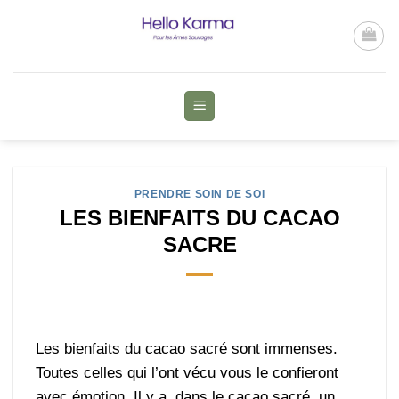
Passer
au
contenu
PRENDRE SOIN DE SOI
LES BIENFAITS DU CACAO
SACRE
Les bienfaits du cacao sacré sont immenses.
Toutes celles qui l’ont vécu vous le confieront
avec émotion. Il y a, dans le cacao sacré, un