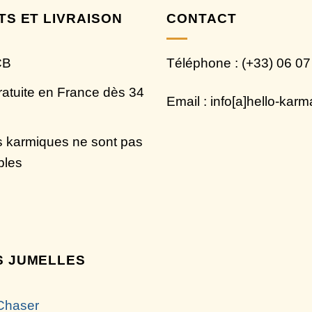
TS ET LIVRAISON
CONTACT
CB
Téléphone : (+33) 06 07
ratuite en France dès 34
Email : info[a]hello-kar
 karmiques ne sont pas
bles
 JUMELLES
Chaser